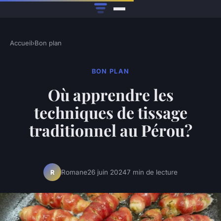
Accueil
›
Bon plan
BON PLAN
Où apprendre les
techniques de tissage
traditionnel au Pérou?
Romane
26 juin 2024
7 min de lecture
R