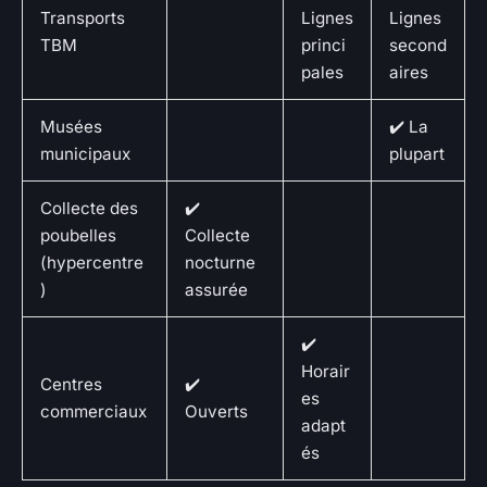
Transports
Lignes
Lignes
TBM
princi
second
pales
aires
Musées
✔️ La
municipaux
plupart
Collecte des
✔️
poubelles
Collecte
(hypercentre
nocturne
)
assurée
✔️
Horair
Centres
✔️
es
commerciaux
Ouverts
adapt
és