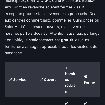
municipaux, dont la CAPC ou le Musée des Beaux-
Arts, sont en revanche souvent fermés - sauf
exception pour certains événements ponctuels. Quant
aux centres commerciaux, comme les Quinconces ou
Saint-André, ils restent ouverts, mais avec des
horaires parfois décalés. Attention aussi aux parkings
: en voirie, le stationnement est
gratuit
les jours
fériés, un avantage appréciable pour les visiteurs du
dimanche.
⏸️
Horair
🚫
📍 Service
✅ Ouvert
es
Fermé
réduit
s
✔️
✔️