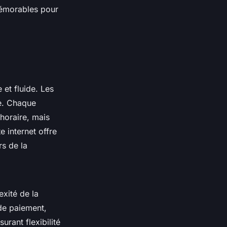
émorables pour
e et fluide. Les
ce. Chaque
horaire, mais
te internet offre
rs de la
exité de la
de paiement,
surant flexibilité