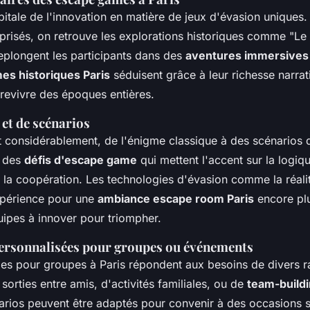
pitale de l'innovation en matière de
jeux d'évasion uniques
.
 prisés, on retrouve les explorations historiques comme "Le
replongent les participants dans des
aventures immersives 
es historiques Paris
séduisent grâce à leur richesse narrati
 revivre des époques entières.
 et de scénarios
nt considérablement, de l'énigme classique à des scénarios 
e des
défis d'escape game
qui mettent l'accent sur la logiq
t la coopération. Les technologies d'évasion comme la réalit
expérience pour une
ambiance escape room Paris
encore pl
uipes à innover pour triompher.
ersonnalisées pour groupes ou événements
es pour groupes
à Paris répondent aux besoins de divers 
 sorties entre amis, d'activités familiales, ou de
team-build
arios peuvent être adaptés pour convenir à des occasions s