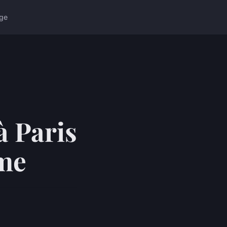
ge
à Paris
ime