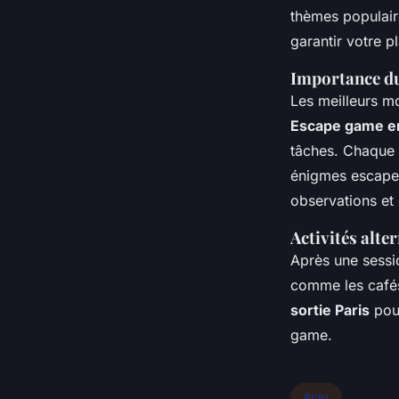
thèmes populair
garantir votre p
Importance du
Les meilleurs m
Escape game e
tâches. Chaque 
énigmes escape 
observations et 
Activités alte
Après une sessi
comme les cafés
sortie Paris
pour
game.
Actu