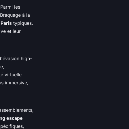
 Parmi les
 Braquage à la
Paris
typiques.
ve et leur
d'évasion high-
ue,
é virtuelle
us immersive,
rassemblements,
ing escape
pécifiques,