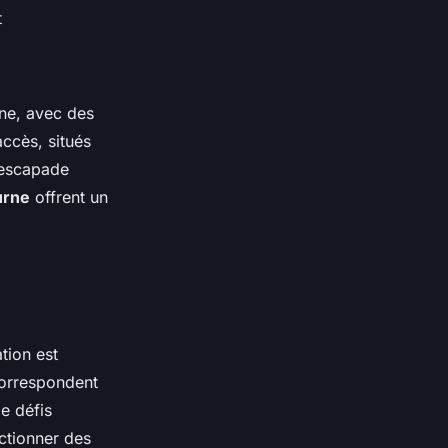
t
ine, avec des
accès, situés
 escapade
urne
offrent un
tion est
orrespondent
e défis
ctionner des