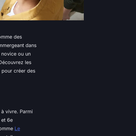
 comme des
immergeant dans
n novice ou un
 Découvrez les
t pour créer des
 à vivre. Parmi
 et 6e
t comme
Le