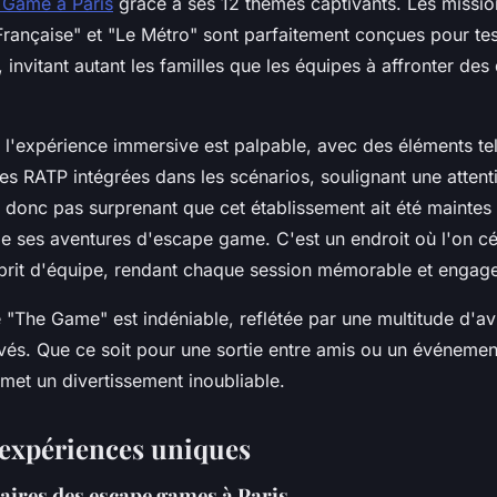
 Game à Paris
grâce à ses 12 thèmes captivants. Les mission
rançaise" et "Le Métro" sont parfaitement conçues pour test
, invitant autant les familles que les équipes à affronter des
 l'expérience immersive est palpable, avec des éléments te
res RATP intégrées dans les scénarios, soulignant une attent
st donc pas surprenant que cet établissement ait été maintes
de ses aventures d'escape game. C'est un endroit où l'on cé
esprit d'équipe, rendant chaque session mémorable et engag
 "The Game" est indéniable, reflétée par une multitude d'avi
vés. Que ce soit pour une sortie entre amis ou un événement
et un divertissement inoubliable.
expériences uniques
ires des escape games à Paris