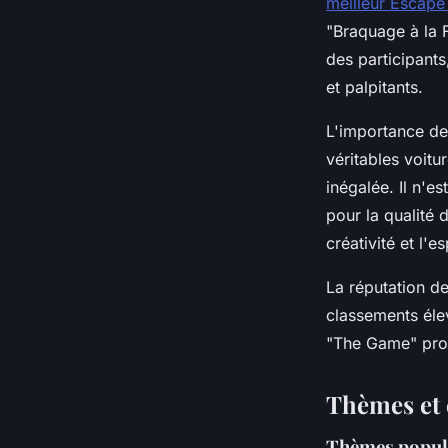
meilleur Escape
"Braquage à la F
des participants
et palpitants.
L'importance de
véritables voitu
inégalée. Il n'e
pour la qualité 
créativité et l'
La réputation de
classements éle
"The Game" prom
Thèmes et 
Thèmes popula