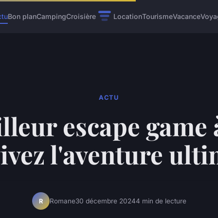
ctu
Bon plan
Camping
Croisière
Location
Tourisme
Vacance
Voya
ACTU
lleur escape game 
vivez l'aventure ult
Romane
30 décembre 2024
4 min de lecture
R