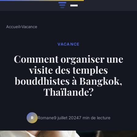
Accueil
›
Vacance
VACANCE
Comment organiser une
visite des temples
bouddhistes à Bangkok,
Thaïlande?
Romane
9 juillet 2024
7 min de lecture
R